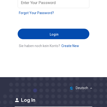
Forgot Your Password?
Login
Sie haben noch kein Konto?
Create New
Deutsch
public
keyboard_arrow_up
person
Log In