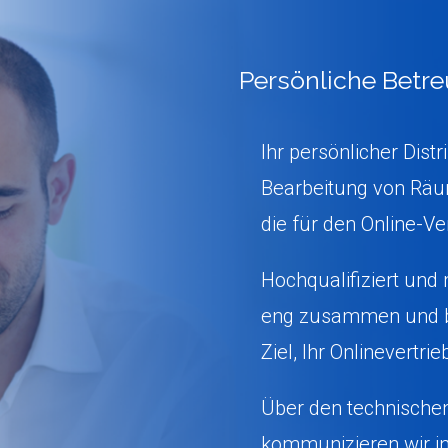
Persönliche Betr
Ihr persönlicher Dist
Bearbeitung von Räu
die für den Online-Ve
Hochqualifiziert und m
eng zusammen und b
Ziel, Ihr Onlinevertri
Über den technische
kommunizieren wir in