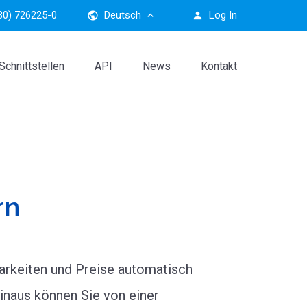
30) 726225-0
Deutsch
Log In
public
keyboard_arrow_up
person
Schnittstellen
API
News
Kontakt
rn
arkeiten und Preise automatisch
hinaus können Sie von einer