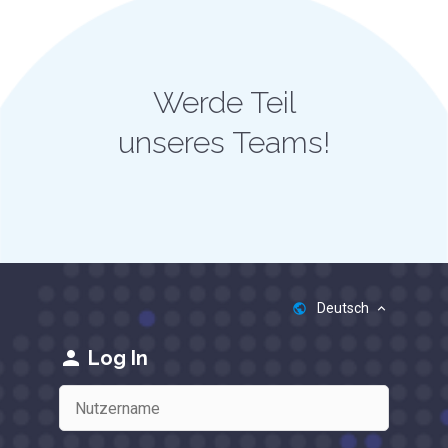
Werde Teil
unseres Teams!
Deutsch
public
keyboard_arrow_up
person
Log In