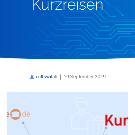
Kurzreisen
19 September 2019
cultswitch
perm_identity