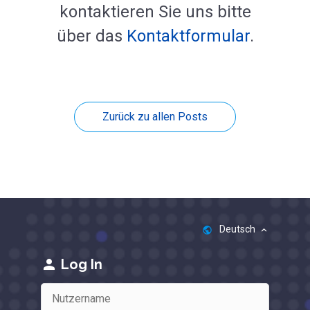
kontaktieren Sie uns bitte
über das
Kontaktformular
.
Zurück zu allen Posts
Deutsch
public
keyboard_arrow_up
person
Log In