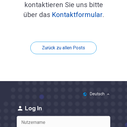
kontaktieren Sie uns bitte
über das
Kontaktformular
.
Zurück zu allen Posts
Deutsch
public
keyboard_arrow_up
person
Log In