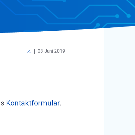
03 Juni 2019
perm_identity
as
Kontaktformular
.