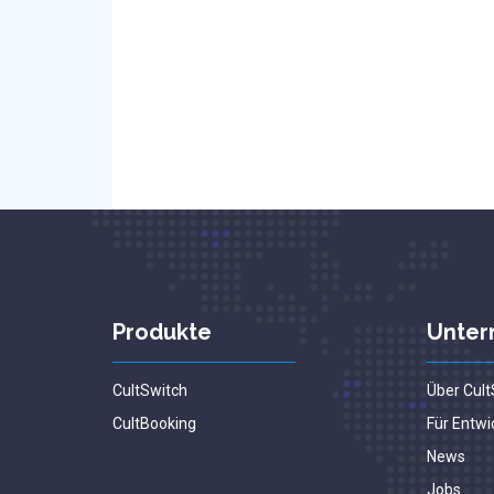
Produkte
Unte
CultSwitch
Über Cult
CultBooking
Für Entwi
News
Jobs