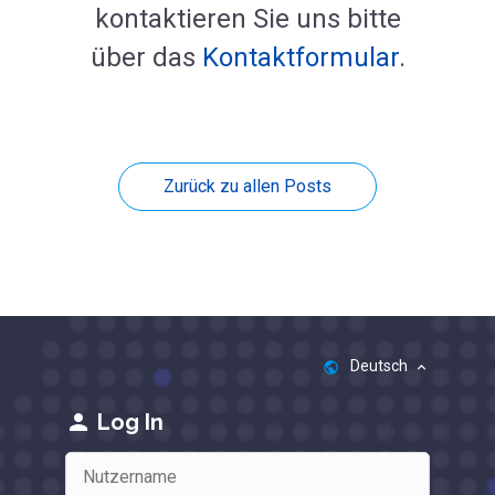
kontaktieren Sie uns bitte
über das
Kontaktformular
.
Zurück zu allen Posts
Deutsch
public
keyboard_arrow_up
person
Log In