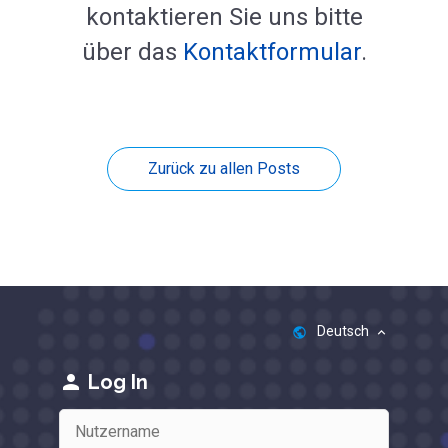
kontaktieren Sie uns bitte
über das
Kontaktformular
.
Zurück zu allen Posts
Deutsch
public
keyboard_arrow_up
person
Log In