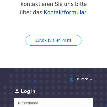
kontaktieren Sie uns bitte
über das
Kontaktformular
.
Zurück zu allen Posts
Deutsch
public
keyboard_arrow_up
person
Log In